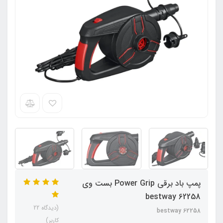
پمپ باد برقی Power Grip بست وی
bestway 62258
(دیدگاه 22
bestway 62258
کاربر)