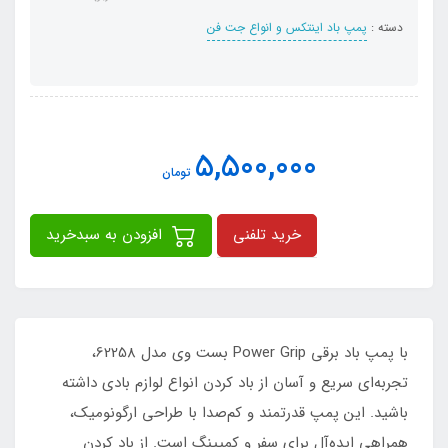
دسته :
پمپ باد اینتکس و انواع جت فن
5,500,000
تومان
خرید تلفنی
افزودن به سبدخرید
با پمپ باد برقی Power Grip بست وی مدل 62258،
تجربه‌ای سریع و آسان از باد کردن انواع لوازم بادی داشته
باشید. این پمپ قدرتمند و کم‌صدا با طراحی ارگونومیک،
همراهی ایده‌آل برای سفر و کمپینگ است. از باد کردن