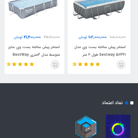
41,400,000
102,000,000
108,000,000
تومان
45,600,000
تومان
استخر پیش ساخته بست وی مدل
استخر پیش ساخته بست وی سایز
bestway 56441 طول ۴ متر
متوسط مدل 3متری BestWay
561FT
نماد اعتماد