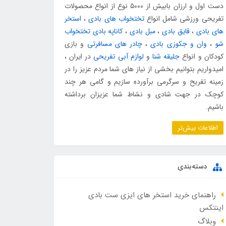
دست اول و ارزان بابیش از ۵۰۰۰ نوع از انواع محصولات
تفریحی ورزشی شامل انواع
تختخواب های بادی
،
استخر
های بادی
،
قایق بادی
،
مبل بادی
،
کاناپه بادی تختخواب
شو
،
وان و جکوزی بادی
،
چادر های مسافرتی
و بازی
کودکان و انواع
جلیقه شنا
و
لوازم آبی تفریحی
در ایران ،
امیدواریم بتوانیم بخشی از نیاز های شما مردم عزیز را در
زمینه تفریح و سرگرمی برآورده سازیم و گامی هر چند
کوچک در جهت شادی و نشاط شما عزیزان برداشته
باشیم.
اطلاعات بیش‌تر
دسته‌بندی
راهنمای خرید استخر های ایزی ست بادی
اینتکس
وبلاگ