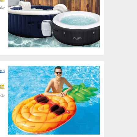
جکو
تش
روی