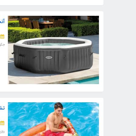
آنچ
جکو
تش
روی