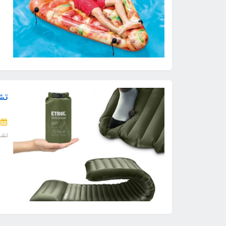
تش
تشک