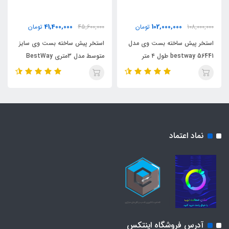
41,400,000
102,000,000
108,000,000
تومان
45,600,000
تومان
استخر پیش ساخته بست وی مدل
استخر پیش ساخته بست وی سایز
bestway 56441 طول ۴ متر
متوسط مدل 3متری BestWay
561FT
نماد اعتماد
آدرس فروشگاه اینتکس