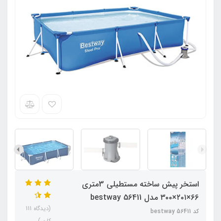
استخر پیش ساخته مستطیلی 3متری
66×۲۰۱×۳۰۰ مدل bestway 56411
(دیدگاه 111
کد bestway 56411
کاربر)