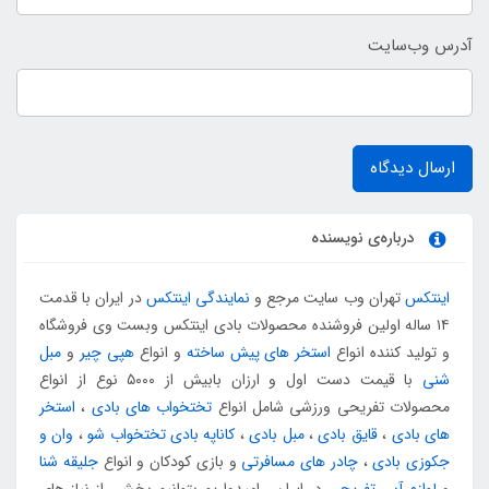
آدرس وب‌سایت
ارسال دیدگاه
درباره‌ی نویسنده
اینتکس
تهران وب سایت مرجع و
نمایندگی اینتکس
در ایران با قدمت
۱۴ ساله اولین فروشنده محصولات بادی اینتکس وبست وی فروشگاه
و تولید کننده انواع
استخر های پیش ساخته
و انواع
هپی چیر
و
مبل
شنی
با قیمت دست اول و ارزان بابیش از ۵۰۰۰ نوع از انواع
محصولات تفریحی ورزشی شامل انواع
تختخواب های بادی
،
استخر
های بادی
،
قایق بادی
،
مبل بادی
،
کاناپه بادی تختخواب شو
،
وان و
جکوزی بادی
،
چادر های مسافرتی
و بازی کودکان و انواع
جلیقه شنا
و
لوازم آبی تفریحی
در ایران ، امیدواریم بتوانیم بخشی از نیاز های