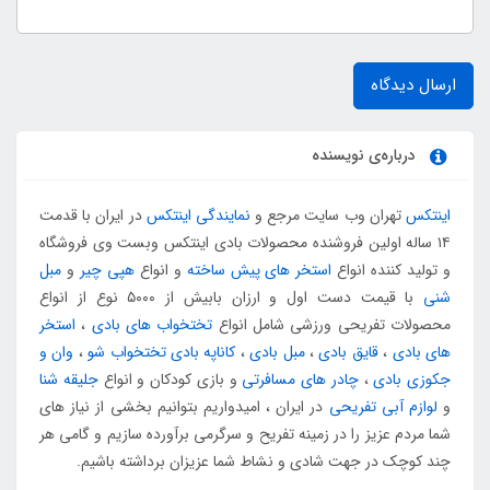
ارسال دیدگاه
درباره‌ی نویسنده
اینتکس
تهران وب سایت مرجع و
نمایندگی اینتکس
در ایران با قدمت
۱۴ ساله اولین فروشنده محصولات بادی اینتکس وبست وی فروشگاه
و تولید کننده انواع
استخر های پیش ساخته
و انواع
هپی چیر
و
مبل
شنی
با قیمت دست اول و ارزان بابیش از ۵۰۰۰ نوع از انواع
محصولات تفریحی ورزشی شامل انواع
تختخواب های بادی
،
استخر
های بادی
،
قایق بادی
،
مبل بادی
،
کاناپه بادی تختخواب شو
،
وان و
جکوزی بادی
،
چادر های مسافرتی
و بازی کودکان و انواع
جلیقه شنا
و
لوازم آبی تفریحی
در ایران ، امیدواریم بتوانیم بخشی از نیاز های
شما مردم عزیز را در زمینه تفریح و سرگرمی برآورده سازیم و گامی هر
چند کوچک در جهت شادی و نشاط شما عزیزان برداشته باشیم.