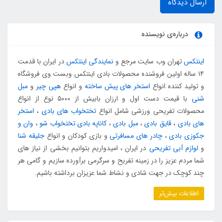
ارسال دیدگاه
درباره‌ی نویسنده
اینتکس
تهران وب سایت مرجع و
نمایندگی اینتکس
در ایران با قدمت
۱۴ ساله اولین فروشنده محصولات بادی اینتکس وبست وی فروشگاه
و تولید کننده انواع
استخر های پیش ساخته
و انواع
هپی چیر
و
مبل
شنی
با قیمت دست اول و ارزان بابیش از ۵۰۰۰ نوع از انواع
محصولات تفریحی ورزشی شامل انواع
تختخواب های بادی
،
استخر
های بادی
،
قایق بادی
،
مبل بادی
،
کاناپه بادی تختخواب شو
،
وان و
جکوزی بادی
،
چادر های مسافرتی
و بازی کودکان و انواع
جلیقه شنا
و
لوازم آبی تفریحی
در ایران ، امیدواریم بتوانیم بخشی از نیاز های
شما مردم عزیز را در زمینه تفریح و سرگرمی برآورده سازیم و گامی هر
چند کوچک در جهت شادی و نشاط شما عزیزان برداشته باشیم.
اطلاعات بیش‌تر