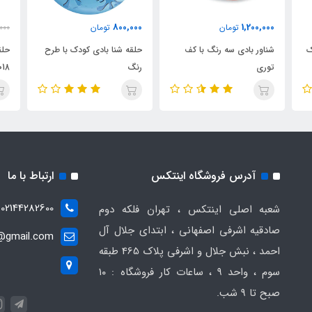
800,000
1,200,000
تومان
تومان
000
ک
شناور بادی سه رنگ با کف
حلقه شنا بادی کودک با طرح
حلق
توری
رنگ
018
آدرس فروشگاه اینتکس
ارتباط با ما
02144282600
شعبه اصلی اینتکس ، تهران فلکه دوم
صادقیه اشرفی اصفهانی ، ابتدای جلال آل
t@gmail.com
احمد ، نبش جلال و اشرفی پلاک 465 طبقه
سوم ، واحد ۹ ، ساعات کار فروشگاه : ۱۰
صبح تا ۹ شب.