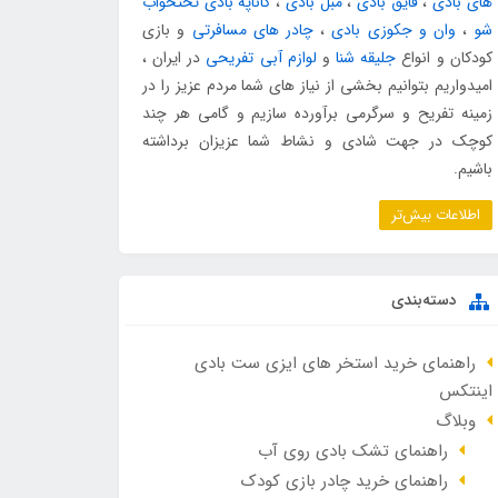
های بادی
،
قایق بادی
،
مبل بادی
،
کاناپه بادی تختخواب
شو
،
وان و جکوزی بادی
،
چادر های مسافرتی
و بازی
کودکان و انواع
جلیقه شنا
و
لوازم آبی تفریحی
در ایران ،
امیدواریم بتوانیم بخشی از نیاز های شما مردم عزیز را در
زمینه تفریح و سرگرمی برآورده سازیم و گامی هر چند
کوچک در جهت شادی و نشاط شما عزیزان برداشته
باشیم.
اطلاعات بیش‌تر
دسته‌بندی
راهنمای خرید استخر های ایزی ست بادی
اینتکس
وبلاگ
راهنمای تشک بادی روی آب
راهنمای خرید چادر بازی کودک