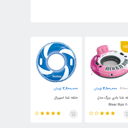
17
1,250,000
2,800,000
4,100,000
4,900,
تومان
تومان
تومان
ه شنا بادی بزرگ مدل
حلقه شنا اسپیرال
لاکپشت بادی رو
River Run 2
برای کودک