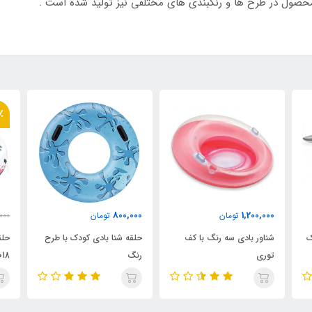
ن محصول در طرح ها و رنگبندی های مختلفی نیز تولید شده است .
٪
800,000
1,200,000
تومان
تومان
000
ک
شناور بادی سه رنگ با کف
حلقه شنا بادی کودک با طرح
حلق
توری
رنگ
018