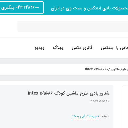
۰۲۱۴۴۲۸۲۶۰۰ پیگیری سفارش
محصولات بادی اینتکس و بست وی در ایران
اس با اینتکس
گالری عکس
وبلاگ
ویدیو
رح ماشین کودک intex 59586
شناور بادی طرح ماشین کودک intex 59586
intex 59586
دسته :
تفریحات آبی و شنا