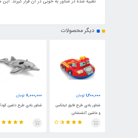
تعبیه شده در شناور به خوبی در آن قرار گیرند. ای
دیگر محصولات
8,000,000
1,200,000
ان
تومان
تومان
دو نفره
شناور بادی طرح قایق اینتکس
شناور بادی طرح دلفین کود
و ماشین آتشنشانی