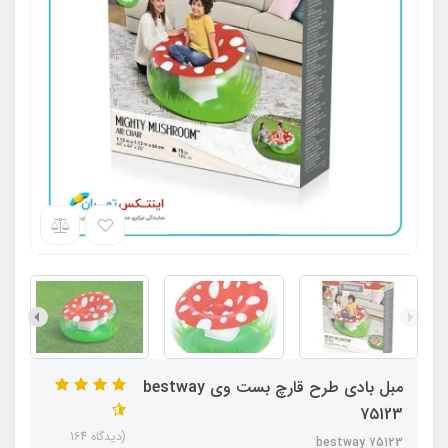
مبل بادی طرح قارچ بست وی bestway
75123
(دیدگاه 164
bestway 75123