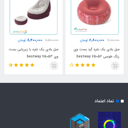
8,400,000
6,800,000
7,000,000
تومان
8,500,000
تومان
مبل بادی یک نفره گرد بست وی
مبل بادی یک نفره با زیرپایی بست
رنگ طوسی bestway 75052
وی bestway 75053
نماد اعتماد