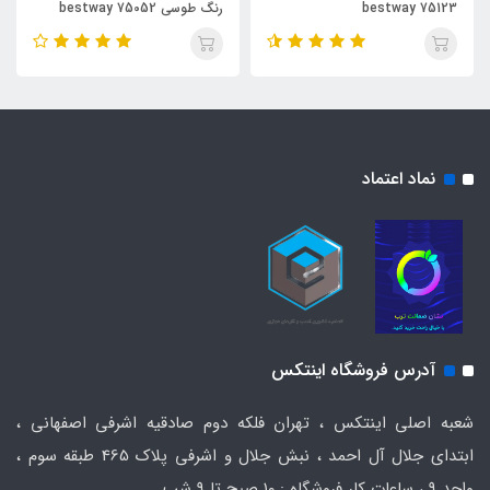
bestway 75123
رنگ طوسی bestway 75052
نماد اعتماد
آدرس فروشگاه اینتکس
شعبه اصلی اینتکس ، تهران فلکه دوم صادقیه اشرفی اصفهانی ،
ابتدای جلال آل احمد ، نبش جلال و اشرفی پلاک 465 طبقه سوم ،
واحد ۹ ، ساعات کار فروشگاه : ۱۰ صبح تا ۹ شب.