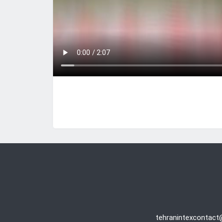
tehranintexcontac