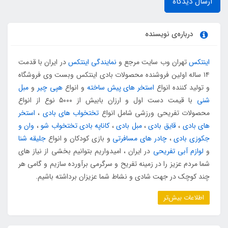
ارسال دیدگاه
درباره‌ی نویسنده
اینتکس
تهران وب سایت مرجع و
نمایندگی اینتکس
در ایران با قدمت
۱۴ ساله اولین فروشنده محصولات بادی اینتکس وبست وی فروشگاه
و تولید کننده انواع
استخر های پیش ساخته
و انواع
هپی چیر
و
مبل
شنی
با قیمت دست اول و ارزان بابیش از ۵۰۰۰ نوع از انواع
محصولات تفریحی ورزشی شامل انواع
تختخواب های بادی
،
استخر
های بادی
،
قایق بادی
،
مبل بادی
،
کاناپه بادی تختخواب شو
،
وان و
جکوزی بادی
،
چادر های مسافرتی
و بازی کودکان و انواع
جلیقه شنا
و
لوازم آبی تفریحی
در ایران ، امیدواریم بتوانیم بخشی از نیاز های
شما مردم عزیز را در زمینه تفریح و سرگرمی برآورده سازیم و گامی هر
چند کوچک در جهت شادی و نشاط شما عزیزان برداشته باشیم.
اطلاعات بیش‌تر