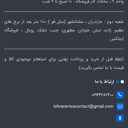
واحد ۹ ، ساعات کار فروشگاه : ۱۰ صبح تا ۹ شب.
شعبه دوم : مازندران ، سلمانشهر (متل قو ) ۲۰۰ متر بعد از برج های
عظیم زاده، نبش خیابان مطهری، جنب تشک رویال ، فروشگاه
اینتکس
(لطفا قبل از خرید و پرداخت نهایی برای استعلام موجودی کالا و
قیمت با ما تماس بگیرید).
ارتباط با ما
02144282600
tehranintexcontact@gmail.com