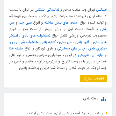
اینتکس
تهران وب سایت مرجع و
نمایندگی اینتکس
در ایران با قدمت
۱۴ ساله اولین فروشنده محصولات بادی اینتکس وبست وی فروشگاه
و تولید کننده انواع
استخر های پیش ساخته
و انواع
هپی چیر
و
مبل
شنی
با قیمت دست اول و ارزان بابیش از ۵۰۰۰ نوع از انواع
محصولات تفریحی ورزشی شامل انواع
تختخواب های بادی
،
استخر
های بادی
،
قایق بادی
،
مبل بادی
،
کاناپه بادی تختخواب شو
،
وان و
جکوزی بادی
،
چادر های مسافرتی
و بازی کودکان و انواع
جلیقه شنا
و
لوازم آبی تفریحی
در ایران ، امیدواریم بتوانیم بخشی از نیاز های
شما مردم عزیز را در زمینه تفریح و سرگرمی برآورده سازیم و گامی هر
چند کوچک در جهت شادی و نشاط شما عزیزان برداشته باشیم.
اطلاعات بیش‌تر
دسته‌بندی
راهنمای خرید استخر های ایزی ست بادی اینتکس