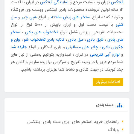
اینتکس
تهران وب سایت مرجع و
نمایندگی اینتکس
در ایران با قدمت
۱۴ ساله اولین فروشنده محصولات بادی اینتکس وبست وی فروشگاه
و تولید کننده انواع
استخر های پیش ساخته
و انواع
هپی چیر
و
مبل
شنی
با قیمت دست اول و ارزان بابیش از ۵۰۰۰ نوع از انواع
محصولات تفریحی ورزشی شامل انواع
تختخواب های بادی
،
استخر
های بادی
،
قایق بادی
،
مبل بادی
،
کاناپه بادی تختخواب شو
،
وان و
جکوزی بادی
،
چادر های مسافرتی
و بازی کودکان و انواع
جلیقه شنا
و
لوازم آبی تفریحی
در ایران ، امیدواریم بتوانیم بخشی از نیاز های
شما مردم عزیز را در زمینه تفریح و سرگرمی برآورده سازیم و گامی هر
چند کوچک در جهت شادی و نشاط شما عزیزان برداشته باشیم.
اطلاعات بیش‌تر
دسته‌بندی
راهنمای خرید استخر های ایزی ست بادی اینتکس
وبلاگ