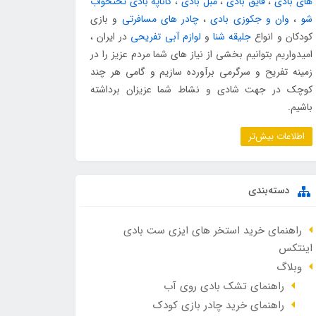
های بادی
،
قایق بادی
،
مبل بادی
،
کاناپه بادی تختخواب
شو
،
وان و جکوزی بادی
،
چادر های مسافرتی
و بازی
کودکان و انواع
جلیقه شنا
و
لوازم آبی تفریحی
در ایران ،
امیدواریم بتوانیم بخشی از نیاز های شما مردم عزیز را در
زمینه تفریح و سرگرمی برآورده سازیم و گامی هر چند
کوچک در جهت شادی و نشاط شما عزیزان برداشته
باشیم.
اطلاعات بیش‌تر
دسته‌بندی
راهنمای خرید استخر های ایزی ست بادی
اینتکس
وبلاگ
راهنمای تشک بادی روی آب
راهنمای خرید چادر بازی کودک