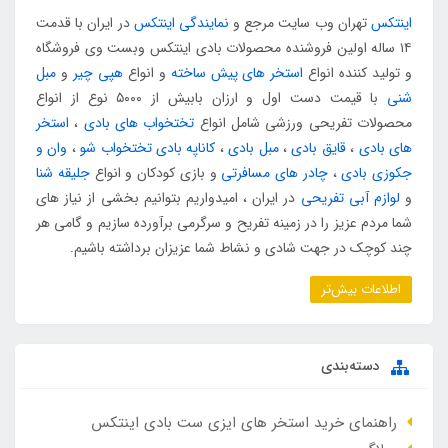
اینتکس
تهران وب سایت مرجع و
نمایندگی اینتکس
در ایران با قدمت
۱۴ ساله اولین فروشنده محصولات بادی اینتکس وبست وی فروشگاه
و تولید کننده انواع
استخر های پیش ساخته
و انواع
هپی چیر
و
مبل
شنی
با قیمت دست اول و ارزان بابیش از ۵۰۰۰ نوع از انواع
محصولات تفریحی ورزشی شامل انواع
تختخواب های بادی
،
استخر
های بادی
،
قایق بادی
،
مبل بادی
،
کاناپه بادی تختخواب شو
،
وان و
جکوزی بادی
،
چادر های مسافرتی
و بازی کودکان و انواع
جلیقه شنا
و
لوازم آبی تفریحی
در ایران ، امیدواریم بتوانیم بخشی از نیاز های
شما مردم عزیز را در زمینه تفریح و سرگرمی برآورده سازیم و گامی هر
چند کوچک در جهت شادی و نشاط شما عزیزان برداشته باشیم.
اطلاعات بیش‌تر
دسته‌بندی
راهنمای خرید استخر های ایزی ست بادی اینتکس