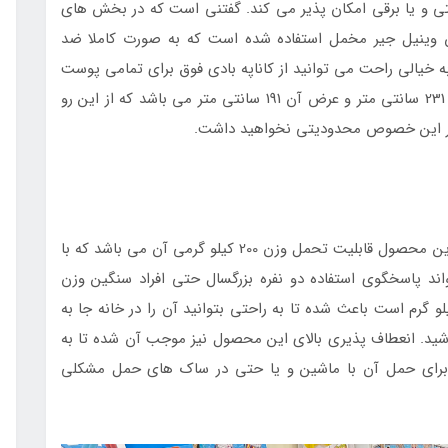
تی و یا برقی امکان پذیر می کند. گفتنی است که در بخش های
ن وینیل جیر مخمل استفاده شده است که به صورت کاملا ضد
به خیالی راحت می توانید از کاناپه بادی فوق برای تمامی پوست
های حساس نیز استفاده کنید. طول این کاناپه بالغ بر 231 سانتی متر و عرض آن 191 سانتی متر می باشد که از این رو
 و در این خصوص محدودیتی نخواهید داشت.
همچنین یکی از مهمترین فاکتورهای سنجش کیفیت این محصول قابلیت تحمل وزن 200 کیلو گرمی آن می باشد که با
اند پاسخگوی استفاده دو نفره بزرگسال حتی افراد سنگین وزن
 سبک بودن وزن این کاناپه بادی که بالغ بر 8 کیلو گرم است باعث شده تا به راحتی بتوانید آن را در خانه جا به
باشید. انعطاف پذیری بالای این محصول نیز موجب آن شده تا به
 برای حمل آن با ماشین و یا حتی در ساک های حمل مشکلی