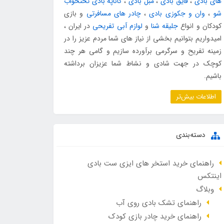
های بادی
،
قایق بادی
،
مبل بادی
،
کاناپه بادی تختخواب
شو
،
وان و جکوزی بادی
،
چادر های مسافرتی
و بازی
کودکان و انواع
جلیقه شنا
و
لوازم آبی تفریحی
در ایران ،
امیدواریم بتوانیم بخشی از نیاز های شما مردم عزیز را در
زمینه تفریح و سرگرمی برآورده سازیم و گامی هر چند
کوچک در جهت شادی و نشاط شما عزیزان برداشته
باشیم.
اطلاعات بیش‌تر
دسته‌بندی
راهنمای خرید استخر های ایزی ست بادی
اینتکس
وبلاگ
راهنمای تشک بادی روی آب
راهنمای خرید چادر بازی کودک