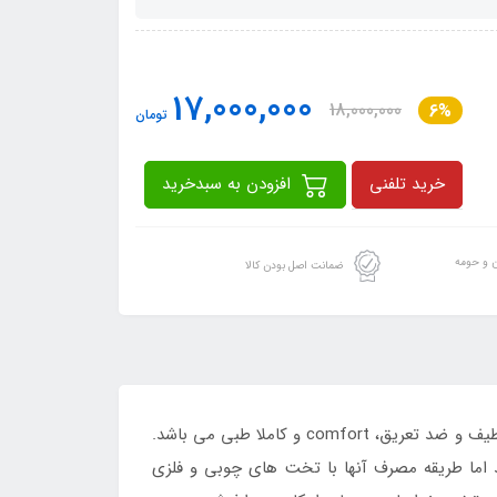
17,000,000
18,000,000
6%
تومان
خرید تلفنی
افزودن به سبدخرید
ن و حومه
ضمانت اصل بودن کالا
تخت بادی جیلونگ،محصول درجه یک کشور چین با کیفیت بالا و قیمت مناسب بفروش می رسد. رویه جیر ( مخملی ) نرم و لطیف و ضد تعریق، comfort و کاملا طبی می باشد.
 اما طریقه مصرف آنها با تخت های چوبی و فلزی