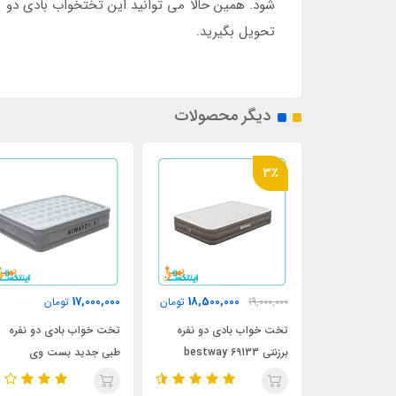
شود. همین حالا می توانید این تختخواب بادی دو نف
تحویل بگیرید.
دیگر محصولات
3٪
17,000,000
18,500,000
23,000,0
تومان
19,000,000
تومان
تومان
ی دو نفره
تخت خواب بادی دو نفره
تخت خواب بادی دو نفره
برزنتی bestway 69133
طبی جدید بست وی
Bestway 67624