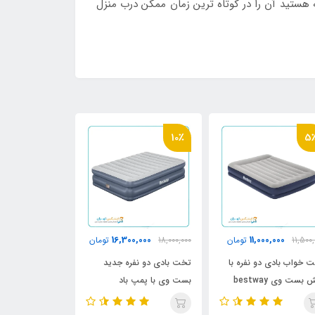
ه هستید آن را در کوتاه ترین زمان ممکن درب منزل
6٪
10٪
5
,000
16,300,000
11,000,000
11,500,
تومان
18,000,000
تومان
14,500,000
 خواب بادی دو نفره با
تخت بادی دو نفره جدید
تخت بادی اینتک
بالش بست وی bestway
بست وی با پمپ باد
م
677
Bestway 67925
سری omfort