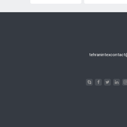
Queen
tehranintexcontac