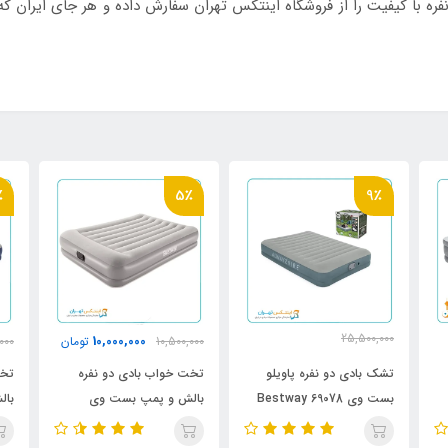
ره با کیفیت را از فروشگاه اینتکس تهران سفارش داده و هر جای ایران ک
٪
5٪
9٪
25,500,000
10,000,000
10,500,000
تومان
000
23,300,000
تومان
تشک بادی دو نفره پاویلو
تخت خواب بادی دو نفره
تخت
بست وی Bestway 69078
بالش و پمپ بست وی
25
bestway 67696