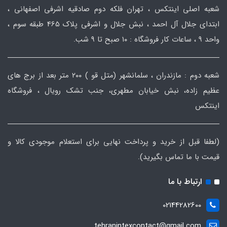
شعبه اصلی اینتکس ، تهران فلکه دوم صادقیه اشرفی اصفهانی ،
ابتدای جلال آل احمد ، نبش جلال و اشرفی پلاک 465 طبقه سوم ،
واحد ۹ ، ساعات کار فروشگاه : ۱۰ صبح تا ۹ شب.
شعبه دوم : مازندران ، سلمانشهر (متل قو ) ۲۰۰ متر بعد از برج های
عظیم زاده، نبش خیابان مطهری، جنب تشک رویال ، فروشگاه
اینتکس
(لطفا قبل از خرید و پرداخت نهایی برای استعلام موجودی کالا و
قیمت با ما تماس بگیرید).
ارتباط با ما
02144282600
tehranintexcontact@gmail.com