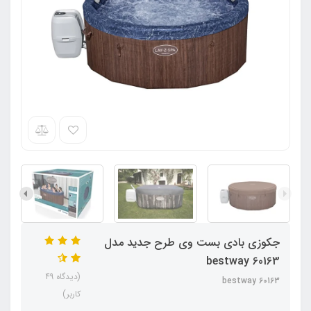
جکوزی بادی بست وی طرح جدید مدل
60163 bestway
(دیدگاه 49
60163 bestway
کاربر)