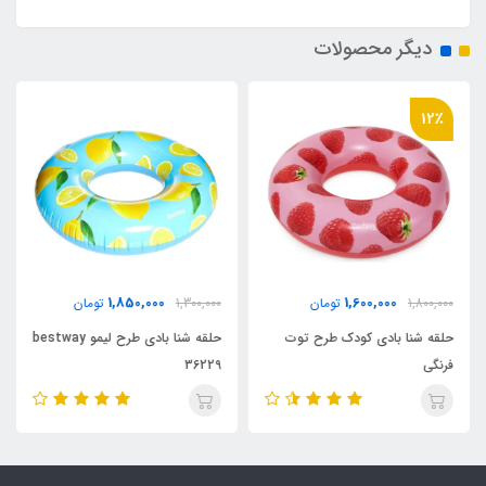
دیگر محصولات
12٪
1,850,000
1,600,000
1,800,000
تومان
1,300,000
تومان
حلقه شنا بادی کودک طرح توت
حلقه شنا بادی طرح لیمو bestway
فرنگی
36229