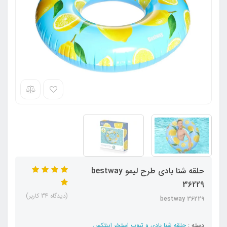
حلقه شنا بادی طرح لیمو bestway
36229
(دیدگاه 34 کاربر)
bestway 36229
دسته :
حلقه شنا بادی و تیوپ استخر اینتکس