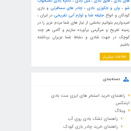
های بادی
،
قایق بادی
،
مبل بادی
،
کاناپه بادی تختخواب
شو
،
وان و جکوزی بادی
،
چادر های مسافرتی
و بازی
کودکان و انواع
جلیقه شنا
و
لوازم آبی تفریحی
در ایران ،
امیدواریم بتوانیم بخشی از نیاز های شما مردم عزیز را در
زمینه تفریح و سرگرمی برآورده سازیم و گامی هر چند
کوچک در جهت شادی و نشاط شما عزیزان برداشته
باشیم.
اطلاعات بیش‌تر
دسته‌بندی
راهنمای خرید استخر های ایزی ست بادی
اینتکس
وبلاگ
راهنمای تشک بادی روی آب
راهنمای خرید چادر بازی کودک