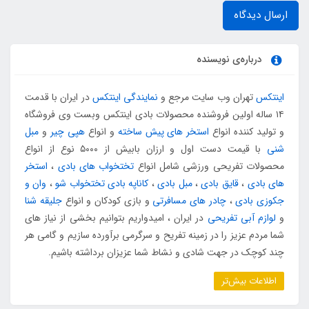
ارسال دیدگاه
درباره‌ی نویسنده
اینتکس
تهران وب سایت مرجع و
نمایندگی اینتکس
در ایران با قدمت
۱۴ ساله اولین فروشنده محصولات بادی اینتکس وبست وی فروشگاه
و تولید کننده انواع
استخر های پیش ساخته
و انواع
هپی چیر
و
مبل
شنی
با قیمت دست اول و ارزان بابیش از ۵۰۰۰ نوع از انواع
محصولات تفریحی ورزشی شامل انواع
تختخواب های بادی
،
استخر
های بادی
،
قایق بادی
،
مبل بادی
،
کاناپه بادی تختخواب شو
،
وان و
جکوزی بادی
،
چادر های مسافرتی
و بازی کودکان و انواع
جلیقه شنا
و
لوازم آبی تفریحی
در ایران ، امیدواریم بتوانیم بخشی از نیاز های
شما مردم عزیز را در زمینه تفریح و سرگرمی برآورده سازیم و گامی هر
چند کوچک در جهت شادی و نشاط شما عزیزان برداشته باشیم.
اطلاعات بیش‌تر