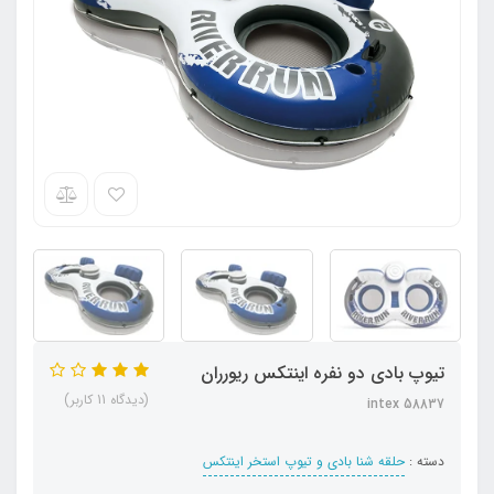
تیوپ بادی دو نفره اینتکس ریورران
(دیدگاه 11 کاربر)
intex 58837
دسته :
حلقه شنا بادی و تیوپ استخر اینتکس