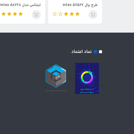
طرح وال intex 57567
اینتکس مدل intex 58728
نماد اعتماد