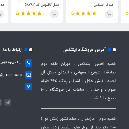
صدف اینتکس
مدل کاکتوس کد 58793
مدل 
intex
آدرس فروشگاه اینتکس
ارتباط با ما
02144282600
شعبه اصلی اینتکس ، تهران فلکه دوم
صادقیه اشرفی اصفهانی ، ابتدای جلال آل
t@gmail.com
احمد ، نبش جلال و اشرفی پلاک 465 طبقه
سوم ، واحد ۹ ، ساعات کار فروشگاه : ۱۰
صبح تا ۹ شب.
شعبه دوم : مازندران ، سلمانشهر (متل قو )
۲۰۰ متر بعد از برج های عظیم زاده، نبش