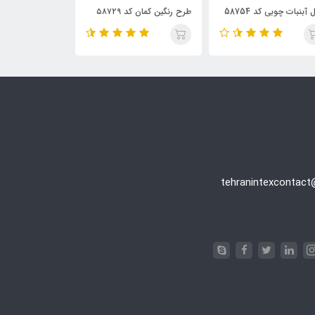
آبنبات چوبی کد 58754
طرح رنگین کمان کد ۵۸۷۲۹
intex 57558
intex
tehranintexcontac