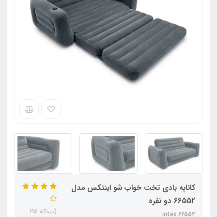
کاناپه بادی تخت خواب شو اینتکس مدل
66552 دو نفره
(دیدگاه 195
intex 66552