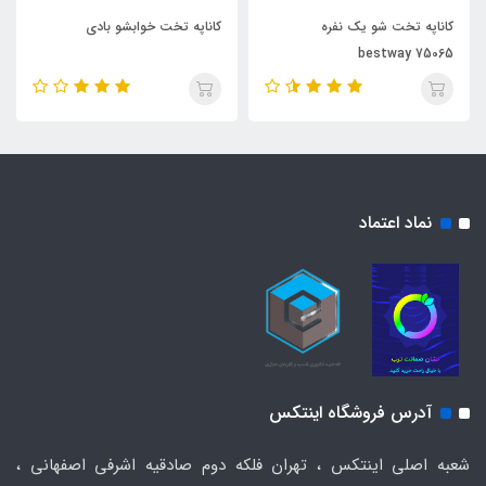
کاناپه تخت شو یک نفره
کاناپه تخت خوابشو بادی
bestway 75065
نماد اعتماد
آدرس فروشگاه اینتکس
شعبه اصلی اینتکس ، تهران فلکه دوم صادقیه اشرفی اصفهانی ،