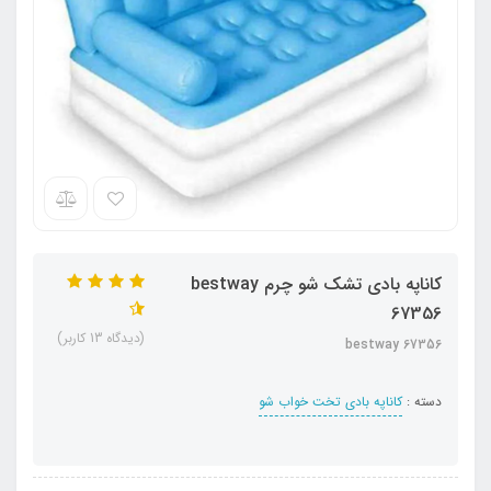
کاناپه بادی تشک شو چرم bestway
67356
(دیدگاه 13 کاربر)
bestway 67356
دسته :
کاناپه بادی تخت خواب شو