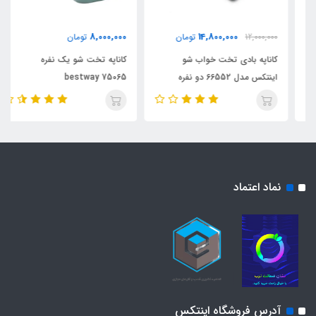
8,000,000
14,800,000
12,000,000
تومان
تومان
کاناپه بادی تخت خواب شو
کاناپه تخت شو یک نفره
اینتکس مدل 66552 دو نفره
bestway 75065
نماد اعتماد
آدرس فروشگاه اینتکس