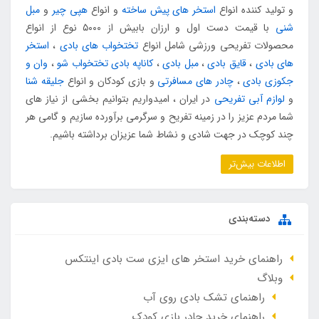
و تولید کننده انواع
استخر های پیش ساخته
و انواع
هپی چیر
و
مبل
شنی
با قیمت دست اول و ارزان بابیش از ۵۰۰۰ نوع از انواع
محصولات تفریحی ورزشی شامل انواع
تختخواب های بادی
،
استخر
های بادی
،
قایق بادی
،
مبل بادی
،
کاناپه بادی تختخواب شو
،
وان و
جکوزی بادی
،
چادر های مسافرتی
و بازی کودکان و انواع
جلیقه شنا
و
لوازم آبی تفریحی
در ایران ، امیدواریم بتوانیم بخشی از نیاز های
شما مردم عزیز را در زمینه تفریح و سرگرمی برآورده سازیم و گامی هر
چند کوچک در جهت شادی و نشاط شما عزیزان برداشته باشیم.
اطلاعات بیش‌تر
دسته‌بندی
راهنمای خرید استخر های ایزی ست بادی اینتکس
وبلاگ
راهنمای تشک بادی روی آب
راهنمای خرید چادر بازی کودک