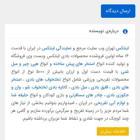
ارسال دیدگاه
درباره‌ی نویسنده
اینتکس
تهران وب سایت مرجع و
نمایندگی اینتکس
در ایران با قدمت
۱۴ ساله اولین فروشنده محصولات بادی اینتکس وبست وی فروشگاه
و تولید کننده انواع
استخر های پیش ساخته
و انواع
هپی چیر
و
مبل
شنی
با قیمت دست اول و ارزان بابیش از ۵۰۰۰ نوع از انواع
محصولات تفریحی ورزشی شامل انواع
تختخواب های بادی
،
استخر
های بادی
،
قایق بادی
،
مبل بادی
،
کاناپه بادی تختخواب شو
،
وان و
جکوزی بادی
،
چادر های مسافرتی
و بازی کودکان و انواع
جلیقه شنا
و
لوازم آبی تفریحی
در ایران ، امیدواریم بتوانیم بخشی از نیاز های
شما مردم عزیز را در زمینه تفریح و سرگرمی برآورده سازیم و گامی هر
چند کوچک در جهت شادی و نشاط شما عزیزان برداشته باشیم.
اطلاعات بیش‌تر