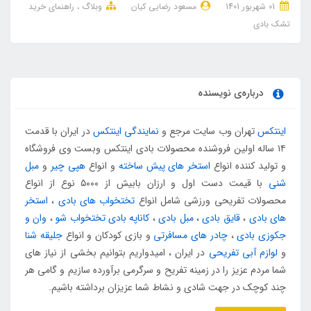
01 شهریور 1401
مسعود رضایی کیان
وبلاگ
راهنمای خرید
تشک بادی
درباره‌ی نویسنده
اینتکس
تهران وب سایت مرجع و
نمایندگی اینتکس
در ایران با قدمت
۱۴ ساله اولین فروشنده محصولات بادی اینتکس وبست وی فروشگاه
و تولید کننده انواع
استخر های پیش ساخته
و انواع
هپی چیر
و
مبل
شنی
با قیمت دست اول و ارزان بابیش از ۵۰۰۰ نوع از انواع
محصولات تفریحی ورزشی شامل انواع
تختخواب های بادی
،
استخر
های بادی
،
قایق بادی
،
مبل بادی
،
کاناپه بادی تختخواب شو
،
وان و
جکوزی بادی
،
چادر های مسافرتی
و بازی کودکان و انواع
جلیقه شنا
و
لوازم آبی تفریحی
در ایران ، امیدواریم بتوانیم بخشی از نیاز های
شما مردم عزیز را در زمینه تفریح و سرگرمی برآورده سازیم و گامی هر
چند کوچک در جهت شادی و نشاط شما عزیزان برداشته باشیم.