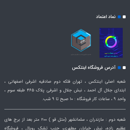
نماد اعتماد
آدرس فروشگاه اینتکس
شعبه اصلی اینتکس ، تهران فلکه دوم صادقیه اشرفی اصفهانی ،
ابتدای جلال آل احمد ، نبش جلال و اشرفی پلاک 465 طبقه سوم ،
واحد ۹ ، ساعات کار فروشگاه : ۱۰ صبح تا ۹ شب.
شعبه دوم : مازندران ، سلمانشهر (متل قو ) ۲۰۰ متر بعد از برج های
عظیم زاده، نبش خیابان مطهری، جنب تشک رویال ، فروشگاه