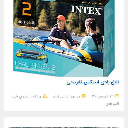
قایق بادی اینتکس تفریحی
22 شهریور 1401
مسعود رضایی کیان
وبلاگ
راهنمای خرید
قایق بادی