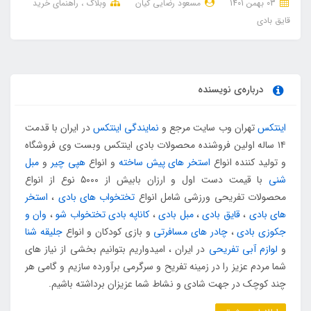
03 بهمن 1401
مسعود رضایی کیان
وبلاگ
راهنمای خرید
قایق بادی
درباره‌ی نویسنده
اینتکس
تهران وب سایت مرجع و
نمایندگی اینتکس
در ایران با قدمت
۱۴ ساله اولین فروشنده محصولات بادی اینتکس وبست وی فروشگاه
و تولید کننده انواع
استخر های پیش ساخته
و انواع
هپی چیر
و
مبل
شنی
با قیمت دست اول و ارزان بابیش از ۵۰۰۰ نوع از انواع
محصولات تفریحی ورزشی شامل انواع
تختخواب های بادی
،
استخر
های بادی
،
قایق بادی
،
مبل بادی
،
کاناپه بادی تختخواب شو
،
وان و
جکوزی بادی
،
چادر های مسافرتی
و بازی کودکان و انواع
جلیقه شنا
و
لوازم آبی تفریحی
در ایران ، امیدواریم بتوانیم بخشی از نیاز های
شما مردم عزیز را در زمینه تفریح و سرگرمی برآورده سازیم و گامی هر
چند کوچک در جهت شادی و نشاط شما عزیزان برداشته باشیم.