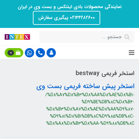
نمایندگی محصولات بادی اینتکس و بست وی در ایران
۰۲۱۴۴۲۸۲۶۰۰ پیگیری سفارش
0
استخر فریمی bestway
استخر پیش ساخته فریمی بست وی
/%D8%A7%D8%B3%D8%AA%D8%AE%D8%B1-
%D9%BE%DB%8C%D8%B4-
%D8%B3%D8%A7%D8%AE%D8%AA%D9%87-
%D9%81%D8%B1%DB%8C%D9%85%DB%8C-
%D8%A8%D8%B3%D8%AA-%D9%88%DB%8C