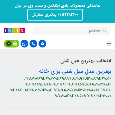
نمایندگی محصولات بادی اینتکس و بست وی در ایران
۰۲۱۴۴۲۸۲۶۰۰ پیگیری سفارش
0
انتخاب بهترین مبل شنی
بهترین مدل مبل شنی برای خانه
/%D8%A8%D9%87%D8%AA%D8%B1%DB%8C%D9%86-
%D9%85%D8%AF%D9%84-%D9%85%D8%A8%D9%84-
%D8%B4%D9%86%DB%8C-%D8%A8%D8%B1%D8%A7%DB%8C-
%D8%AE%D8%A7%D9%86%D9%87