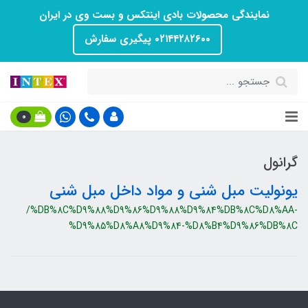
نمایندگی محصولات بادی اینتکس و بست وی در ایران
۰۲۱۴۴۲۸۲۶۰۰ پیگیری سفارش
0
گرانول
یونولیت مبل شنی و مواد داخل مبل شنی
/%DB%8C%D9%88%D9%86%D9%88%D9%84%DB%8C%D8%AA-
%D9%85%D8%A8%D9%84-%D8%B4%D9%86%DB%8C