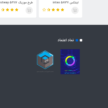
اینتکس intex 56137
طرح موزیک Bestway 53117
نماد اعتماد