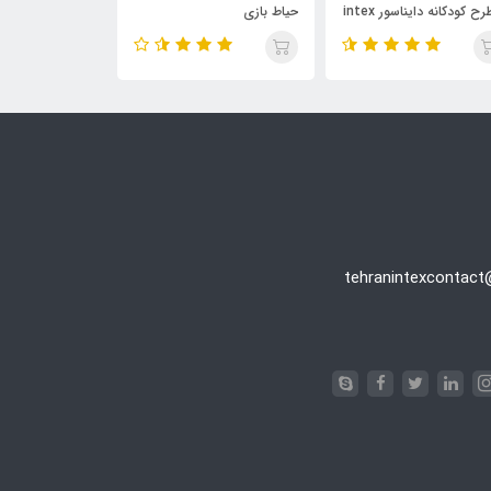
با طرح کودکانه دایناسور intex
حیاط بازی
مدل یونیکورن intex ۵۶۱۴۸
57
tehranintexcontac