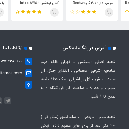
سرسره دار Bestway 53069
کمان اینتکس intex 57156
166
آدرس فروشگاه اینتکس
ارتباط با ما
02144282600
شعبه اصلی اینتکس ، تهران فلکه دوم
صادقیه اشرفی اصفهانی ، ابتدای جلال آل
t@gmail.com
احمد ، نبش جلال و اشرفی پلاک 465 طبقه
سوم ، واحد ۹ ، ساعات کار فروشگاه : ۱۰
صبح تا ۹ شب.
شعبه دوم : مازندران ، سلمانشهر (متل قو )
۲۰۰ متر بعد از برج های عظیم زاده، نبش