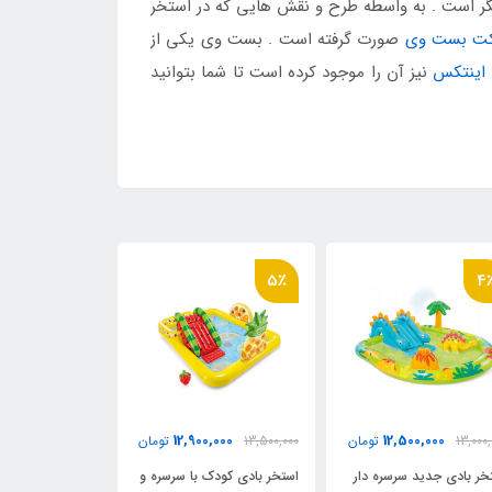
گر است . به واسطه طرح و نقش هایی که در استخر
ت بست وی
صورت گرفته است . بست وی یکی از
اینتکس
نیز آن را موجود کرده است تا شما بتوانید
17٪
5٪
4
0,000
12,900,000
12,500,000
13,000,
تومان
13,500,000
تومان
18,000,000
خر بادی جدید سرسره دار
استخر بادی کودک با سرسره و
استخر بادی سرسر