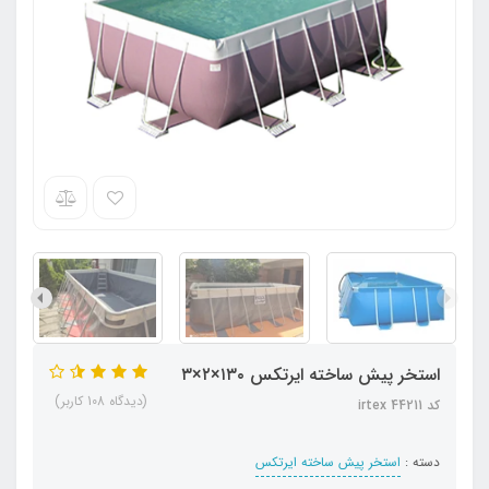
استخر پیش ساخته ایرتکس ۱۳۰×۲×۳
(دیدگاه 108 کاربر)
کد irtex 44211
دسته :
استخر پیش ساخته ایرتکس