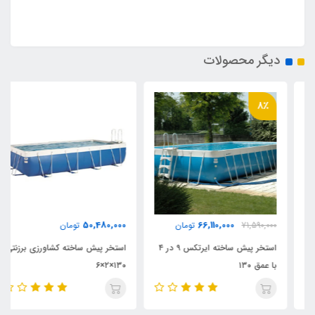
دیگر محصولات
8٪
50,480,000
66,110,000
71,590,000
تومان
تومان
استخر پیش ساخته ایرتکس ۹ در ۴
استخر پیش ساخته کشاورزی برزنتی
با عمق ۱۳۰
۱۳۰×۲×۶