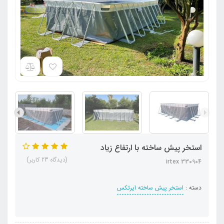
استخر پیش ساخته با ارتفاع زیاد
(دیدگاه 23 کاربر)
irtex 330904
دسته :
استخر پیش ساخته ایرتکس