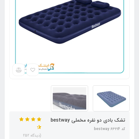
تشک بادی دو نفره مخملی bestway
کد bestway 66994
(دیدگاه 252