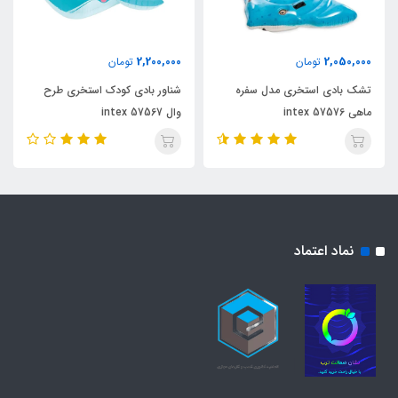
2,200,000
2,050,000
تومان
تومان
تشک بادی استخری مدل سفره
شناور بادی کودک استخری طرح
ماهی intex 57576
وال intex 57567
نماد اعتماد