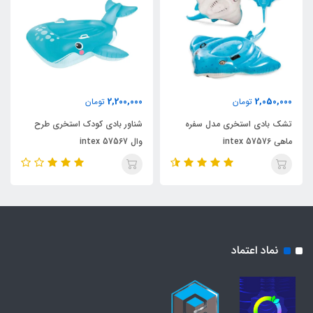
2,200,000
2,050,000
تومان
تومان
تشک بادی استخری مدل سفره
شناور بادی کودک استخری طرح
ماهی intex 57576
وال intex 57567
نماد اعتماد