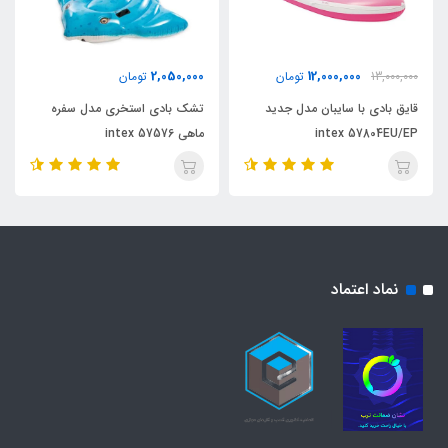
2,200,000
2,050,000
12,
تومان
تومان
تومان
ن مدل جدید
تشک بادی استخری مدل سفره
شناور بادی کودک است
i
ماهی intex 57576
وال intex 57567
نماد اعتماد