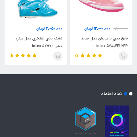
2,050,000
12,000,000
13,000,000
تومان
تومان
قایق بادی با سایبان مدل جدید
تشک بادی استخری مدل سفره
intex 57804EU/EP
ماهی intex 57576
نماد اعتماد