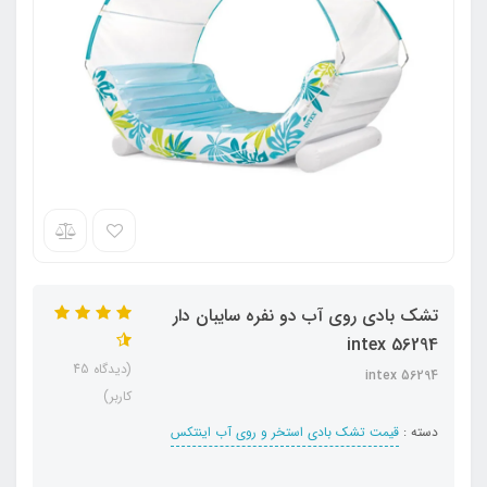
تشک بادی روی آب دو نفره سایبان دار
intex 56294
(دیدگاه 45
intex 56294
کاربر)
دسته :
قیمت تشک بادی استخر و روی آب اینتکس