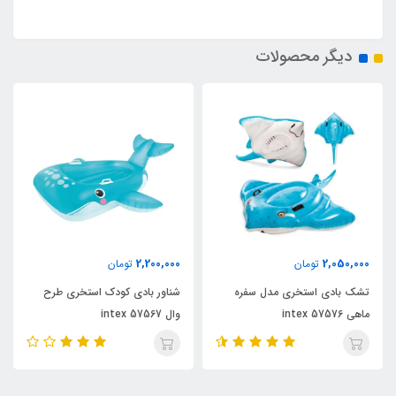
دیگر محصولات
2,200,000
2,050,000
تومان
تومان
تشک بادی استخری مدل سفره
شناور بادی کودک استخری طرح
ماهی intex 57576
وال intex 57567