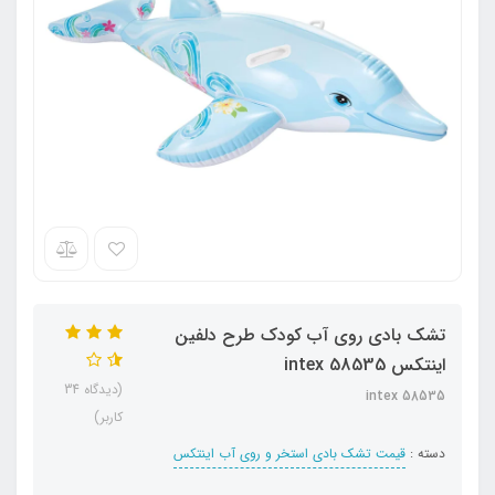
تشک بادی روی آب کودک طرح دلفین
اینتکس intex 58535
(دیدگاه 34
intex 58535
کاربر)
دسته :
قیمت تشک بادی استخر و روی آب اینتکس