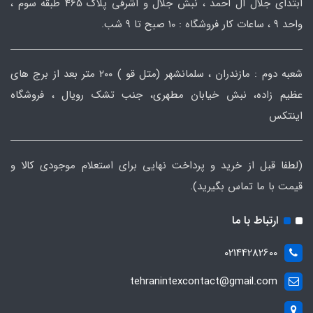
ابتدای جلال آل احمد ، نبش جلال و اشرفی پلاک 465 طبقه سوم ،
واحد ۹ ، ساعات کار فروشگاه : ۱۰ صبح تا ۹ شب.
شعبه دوم : مازندران ، سلمانشهر (متل قو ) ۲۰۰ متر بعد از برج های
عظیم زاده، نبش خیابان مطهری، جنب تشک رویال ، فروشگاه
اینتکس
(لطفا قبل از خرید و پرداخت نهایی برای استعلام موجودی کالا و
قیمت با ما تماس بگیرید).
ارتباط با ما
02144282600
tehranintexcontact@gmail.com