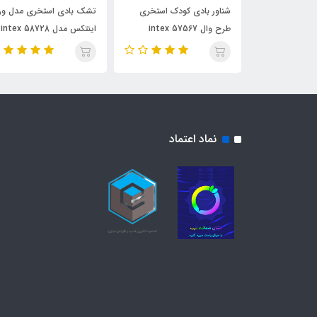
تخری مدل
شناور بادی کودک استخری
تشک بادی استخری مدل و
طرح وال intex 57567
اینتکس مدل intex 58728
نماد اعتماد