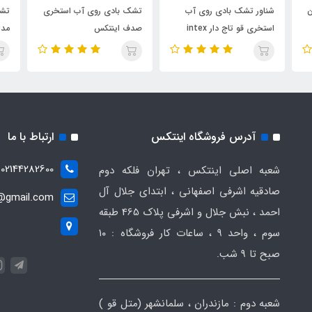
ن
شناور تشک بادی روی آب
تشک بادی روی آب استخری
تشک
استخری قو تاج دار intex
صدف اینتکس
tex
57562
آدرس فروشگاه اینتکس
ارتباط با ما
02144282600
شعبه اصلی اینتکس ، تهران فلکه دوم
صادقیه اشرفی اصفهانی ، ابتدای جلال آل
t@gmail.com
احمد ، نبش جلال و اشرفی پلاک 465 طبقه
سوم ، واحد ۹ ، ساعات کار فروشگاه : ۱۰
صبح تا ۹ شب.
شعبه دوم : مازندران ، سلمانشهر (متل قو )