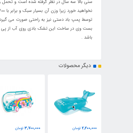
توسط پمپ باد دستی نیز به راحتی صورت می گیرد و
بست وی در ساخت این تشک بادی روی آب از پی وی 
باشد .
دیگر محصولات
3,700,000
2,200,000
مان
تومان
تومان