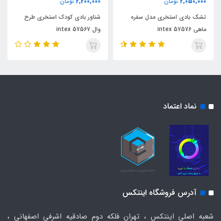
2,200,000
2,050,000
تومان
تومان
تشک بادی استخری مدل سفره
شناور بادی کودک استخری طرح
ماهی intex 57576
وال intex 57567
نماد اعتماد
آدرس فروشگاه اینتکس
شعبه اصلی اینتکس ، تهران فلکه دوم صادقیه اشرفی اصفهانی ،