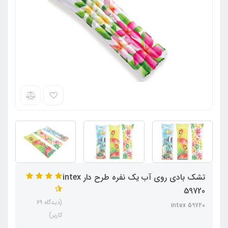
تشک بادی روی آب یک نفره طرح دار intex
59720
(دیدگاه 69
intex 59720
کاربر)