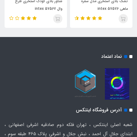
تشک بادی استخری مدل سفره
شناور بادی کودک استخری طرح
ماهی intex 57576
وال intex 57567
نماد اعتماد
آدرس فروشگاه اینتکس
شعبه اصلی اینتکس ، تهران فلکه دوم صادقیه اشرفی اصفهانی ،
ابتدای جلال آل احمد ، نبش جلال و اشرفی پلاک 465 طبقه سوم ،